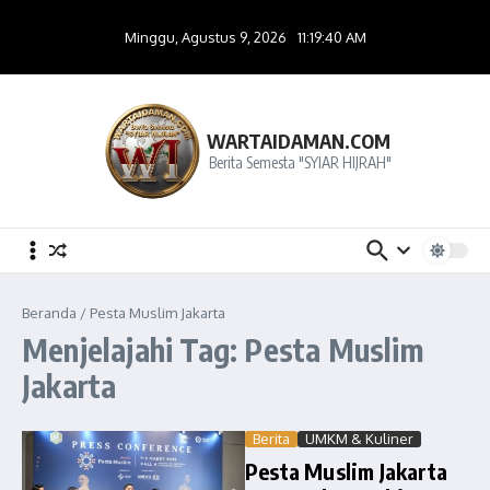
Lewati ke konten
Minggu, Agustus 9, 2026
11:19:41 AM
WARTAIDAMAN.COM
Berita Semesta "SYIAR HIJRAH"
Beranda
/
Pesta Muslim Jakarta
Menjelajahi Tag: Pesta Muslim
Jakarta
Berita
UMKM & Kuliner
Pesta Muslim Jakarta