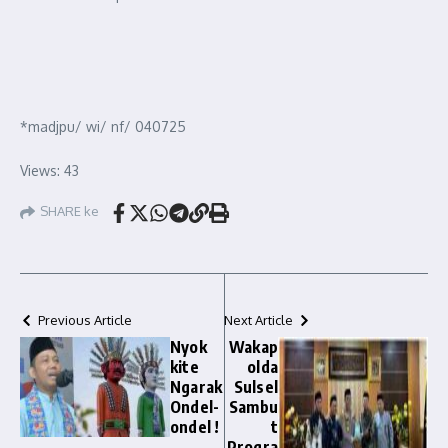
*madjpu/ wi/ nf/ 040725
Views: 43
SHARE ke
Previous Article
Next Article
Nyok
Wakap
kite
olda
Ngarak
Sulsel
Ondel-
Sambu
ondel !
t
Progra