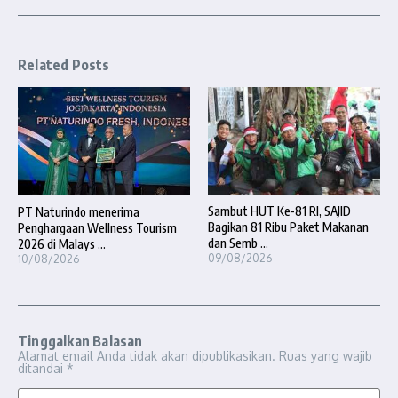
Related Posts
Sambut HUT Ke-81 RI, SAJID
PT Naturindo menerima
Bagikan 81 Ribu Paket Makanan
Penghargaan Wellness Tourism
dan Semb ...
2026 di Malays ...
09/08/2026
10/08/2026
Tinggalkan Balasan
Alamat email Anda tidak akan dipublikasikan.
Ruas yang wajib
ditandai
*