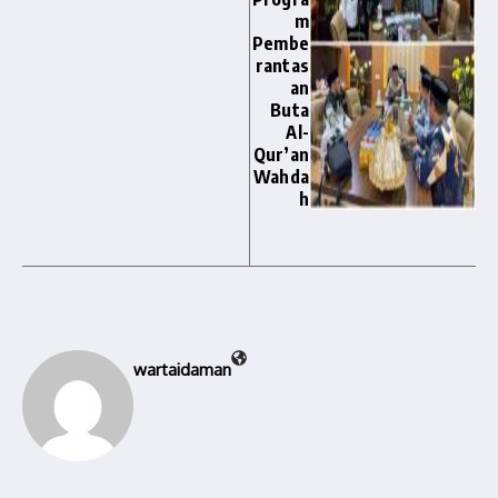
m
Pembe
rantas
an
Buta
Al-
Qur’an
Wahda
h
wartaidaman