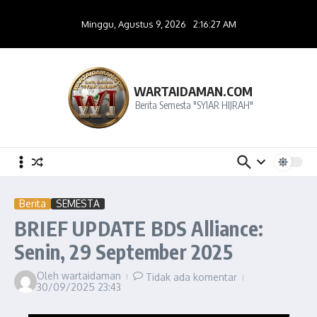
Lewati ke konten
Minggu, Agustus 9, 2026
2:16:28 AM
WARTAIDAMAN.COM
Berita Semesta "SYIAR HIJRAH"
Berita
SEMESTA
BRIEF UPDATE BDS Alliance:
Senin, 29 September 2025
Oleh
wartaidaman
Tidak ada komentar
30/09/2025
23:43