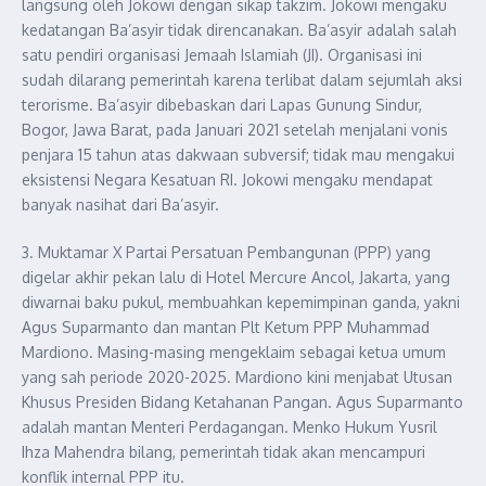
langsung oleh Jokowi dengan sikap takzim. Jokowi mengaku
kedatangan Ba’asyir tidak direncanakan. Ba’asyir adalah salah
satu pendiri organisasi Jemaah Islamiah (JI). Organisasi ini
sudah dilarang pemerintah karena terlibat dalam sejumlah aksi
terorisme. Ba’asyir dibebaskan dari Lapas Gunung Sindur,
Bogor, Jawa Barat, pada Januari 2021 setelah menjalani vonis
penjara 15 tahun atas dakwaan subversif; tidak mau mengakui
eksistensi Negara Kesatuan RI. Jokowi mengaku mendapat
banyak nasihat dari Ba’asyir.
3. Muktamar X Partai Persatuan Pembangunan (PPP) yang
digelar akhir pekan lalu di Hotel Mercure Ancol, Jakarta, yang
diwarnai baku pukul, membuahkan kepemimpinan ganda, yakni
Agus Suparmanto dan mantan Plt Ketum PPP Muhammad
Mardiono. Masing-masing mengeklaim sebagai ketua umum
yang sah periode 2020-2025. Mardiono kini menjabat Utusan
Khusus Presiden Bidang Ketahanan Pangan. Agus Suparmanto
adalah mantan Menteri Perdagangan. Menko Hukum Yusril
Ihza Mahendra bilang, pemerintah tidak akan mencampuri
konflik internal PPP itu.