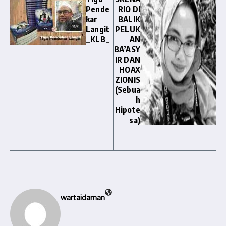
Pende
RIO DI
kar
BALIK
Langit
PELUK
_KLB_
AN
BA’ASY
IR DAN
HOAX
ZIONIS
(Sebua
h
Hipote
sa)
wartaidaman