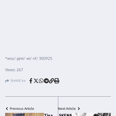
*wsu/ pjmi/ wi/ nf/ 300925
Views: 267
SHARE ke
Previous Article
Next Article
Tiga
SKENA