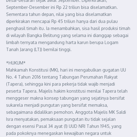
besar-besaran sejak awal September. Diperkirakan,
September-Desember ini Rp 22 triliun bisa diselamatkan.
Sementara tahun depan, nilai yang bisa diselamatkan
diperkirakan mencapai Rp 45 triliun hanya dari dua pulau
penghasil timah itu. Ia menambahkan, sisa hasil produksi timah
di wilayah Bangka Belitung yang selama ini dianggap sebagai
limbah ternyata mengandung harta karun berupa Logam
Tanah Jarang (LTJ) bernilai tinggi.
*HUKUM*
Mahkamah Konstitusi (MK), hari ini mengabulkan gugatan UU
No. 4 Tahun 2016 tentang Tabungan Perumahan Rakyat
(Tapera), sehingga kini para pekerja tidak wajib menjadi
peserta Tapera. Majelis hakim konstitusi menilai Tapera telah
menggeser makna konsep tabungan yang sejatinya bersifat
sukarela menjadi pungutan yang bersifat memaksa,
sebagaimana didalilkan pemohon. Anggota Majelis MK Saldi
Isra menyatakan, pemaksaan pungutan itu tidak sejalan
dengan esensi Pasal 34 ayat (1) UUD NRI Tahun 1945, yang
pada pokoknya menegaskan kewajiban negara untuk