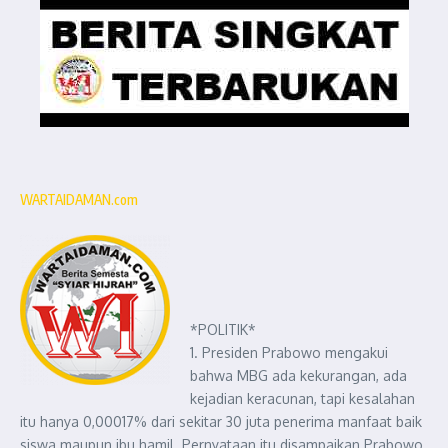
WARTAIDAMAN.com
*POLITIK*
1. Presiden Prabowo mengakui
bahwa MBG ada kekurangan, ada
kejadian keracunan, tapi kesalahan
itu hanya 0,00017% dari sekitar 30 juta penerima manfaat baik
siswa maupun ibu hamil. Pernyataan itu disampaikan Prabowo