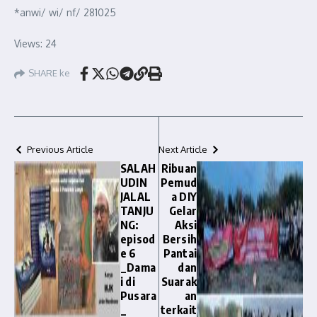
*anwi/ wi/ nf/ 281025
Views: 24
SHARE ke
Previous Article
Next Article
SALAH
Ribuan
UDIN
Pemud
JALAL
a DIY
TANJU
Gelar
NG:
Aksi
episod
Bersih
e 6
Pantai
_Dama
dan
i di
Suarak
Pusara
an
_
terkait