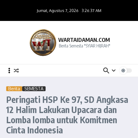
Lewati ke konten
Jumat, Agustus 7, 2026
3:26:38 AM
WARTAIDAMAN.COM
Berita Semesta "SYIAR HIJRAH"
Berita
SEMESTA
Peringati HSP Ke 97, SD Angkasa
12 Halim Lakukan Upacara dan
Lomba lomba untuk Komitmen
Cinta Indonesia