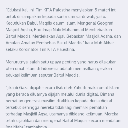
“Edukasi kali ini, Tim KITA Palestina menyiapkan 5 materi inti
untuk di sampaikan kepada santri dan santriwati, yaitu:
Kedudukan Baitul Maqdis dalam Islam, Mengenal Geografi
Masjidil Aqsha, Raodmap Nabi Muhammad Membebaskan
Baitul Maqdis, Merdekakan Aqal, Bebaskan Masjidil Aqsha, dan
Amalan-Amalan Pembebas Baitul Maqdis,” kata Muh Akbar
selaku Kordinator Tim KITA Palestina.
Menurutnya, salah satu upaya penting yang harus dilakukan
oleh umat Islam di Indonesia adalah memasifkan gerakan
edukasi keilmuan seputar Baitul Maqdis.
“Jika di Gaza dijajah secara fisik oleh Yahudi, maka umat Islam
yang berada diluarnya dijajah melalui dunia digital. Dimana
perhatian generasi musilim di alihkan kepada dunia digital
tersebut sehingga mereka tidak lagi memiliki perhatian
terhadap Masjidil Aqsa, utamanya dibidang keilmuan. Mereka
telah dijauhkan dari mengenal Baitul Maqdis secara mendalam
(ma’rifah),” tambahnya.