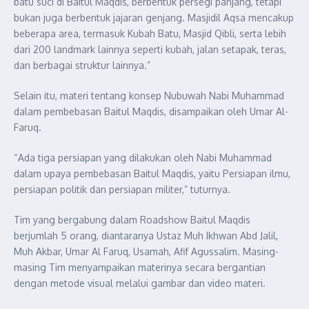
batu suci di Baitul Maqdis, berbentuk persegi panjang, tetapi
bukan juga berbentuk jajaran genjang. Masjidil Aqsa mencakup
beberapa area, termasuk Kubah Batu, Masjid Qibli, serta lebih
dari 200 landmark lainnya seperti kubah, jalan setapak, teras,
dan berbagai struktur lainnya.”
Selain itu, materi tentang konsep Nubuwah Nabi Muhammad
dalam pembebasan Baitul Maqdis, disampaikan oleh Umar Al-
Faruq.
“Ada tiga persiapan yang dilakukan oleh Nabi Muhammad
dalam upaya pembebasan Baitul Maqdis, yaitu Persiapan ilmu,
persiapan politik dan persiapan militer,” tuturnya.
Tim yang bergabung dalam Roadshow Baitul Maqdis
berjumlah 5 orang, diantaranya Ustaz Muh Ikhwan Abd Jalil,
Muh Akbar, Umar Al Faruq, Usamah, Afif Agussalim. Masing-
masing Tim menyampaikan materinya secara bergantian
dengan metode visual melalui gambar dan video materi.