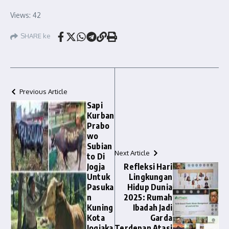
Views: 42
SHARE ke
Previous Article
Sapi
Kurban
Prabo
wo
Subian
Next Article
to Di
Jogja
Refleksi Hari
Untuk
Lingkungan
Pasuka
Hidup Dunia
n
2025: Rumah
Kuning
Ibadah Jadi
Kota
Garda
Jogjaka
Terdepan Atasi