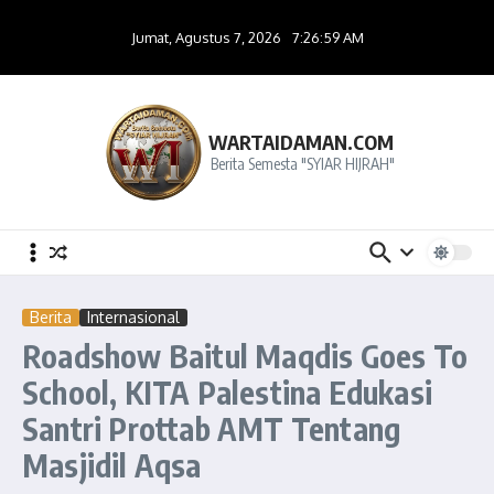
Lewati ke konten
Jumat, Agustus 7, 2026
7:26:59 AM
WARTAIDAMAN.COM
Berita Semesta "SYIAR HIJRAH"
Berita
Internasional
Roadshow Baitul Maqdis Goes To
School, KITA Palestina Edukasi
Santri Prottab AMT Tentang
Masjidil Aqsa