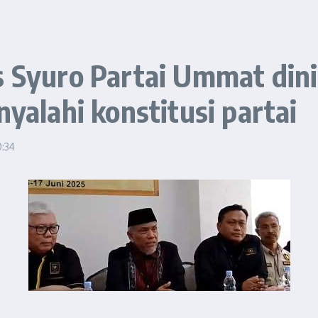
s Syuro Partai Ummat din
yalahi konstitusi partai
:34