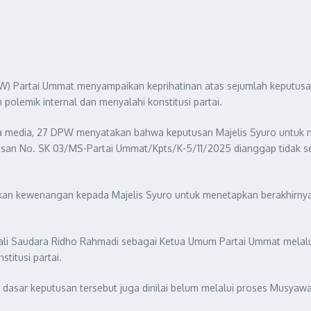
 Partai Ummat menyampaikan keprihatinan atas sejumlah keputusan y
 polemik internal dan menyalahi konstitusi partai.
ma media, 27 DPW menyatakan bahwa keputusan Majelis Syuro untuk me
tusan No. SK 03/MS-Partai Ummat/Kpts/K-5/11/2025 dianggap tidak
an kewenangan kepada Majelis Syuro untuk menetapkan berakhirnya 
ali Saudara Ridho Rahmadi sebagai Ketua Umum Partai Ummat melalu
titusi partai.
dasar keputusan tersebut juga dinilai belum melalui proses Musyaw