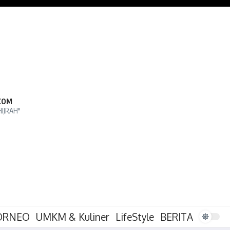
COM
HIJRAH"
ORNEO
UMKM & Kuliner
LifeStyle
BERITA