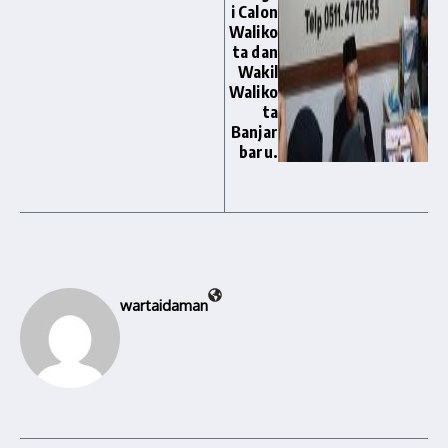
i Calon
Waliko
ta dan
Wakil
Waliko
ta
Banjar
baru.
wartaidaman