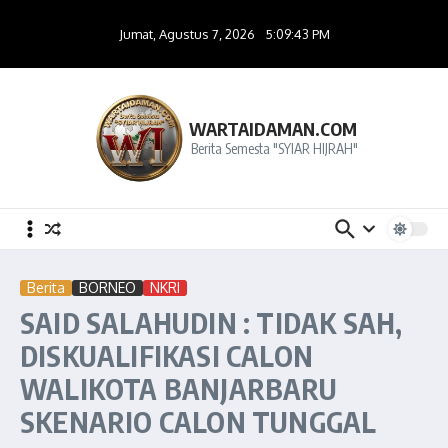
Lewati ke konten
Jumat, Agustus 7, 2026
5:09:43 PM
WARTAIDAMAN.COM
Berita Semesta "SYIAR HIJRAH"
Berita
BORNEO
NKRI
SAID SALAHUDIN : TIDAK SAH,
DISKUALIFIKASI CALON
WALIKOTA BANJARBARU
SKENARIO CALON TUNGGAL